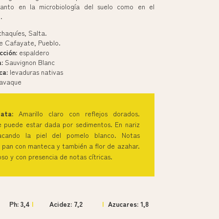
 tanto en la microbiología del suelo como en el
.
chaquíes, Salta.
e Cafayate, Pueblo.
cción:
espaldero
:
Sauvignon Blanc
ca:
levaduras nativas
avaque
Cata:
Amarillo claro con reflejos dorados.
 puede estar dada por sedimentos. En nariz
tacando la piel del pomelo blanco. Notas
 pan con manteca y también a flor de azahar.
so y con presencia de notas cítricas.
Ph: 3,4
|
Acidez: 7,2
|
Azucares: 1,8