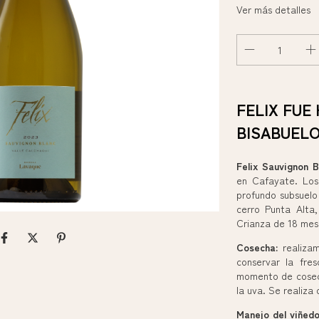
Ver más detalles
FELIX FUE 
BISABUEL
Felix Sauvignon B
en Cafayate. Los
profundo subsuelo
cerro Punta Alta
Crianza de 18 mese
Cosecha:
realizam
conservar la fre
momento de cosech
la uva. Se realiz
Manejo del viñedo