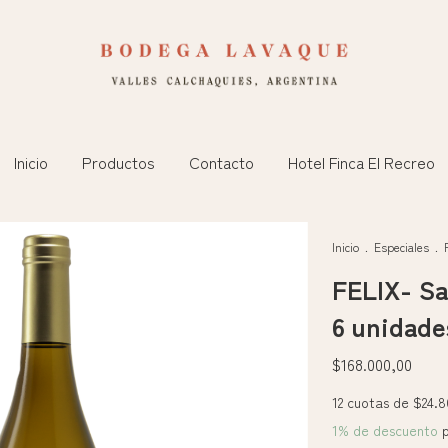
Inicio
Productos
Contacto
Hotel Finca El Recreo
Inicio
.
Especiales
.
FELIX- Sa
6 unidade
$168.000,00
12
cuotas de
$24.8
1% de descuento
p